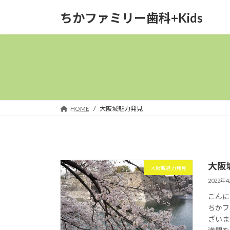
コ
ナ
ちかファミリー歯科+Kids
ン
ビ
テ
ゲ
ン
ー
ツ
シ
へ
ョ
ス
ン
キ
に
ッ
移
HOME
大阪城魅力発見
プ
動
大阪
大阪城魅力発見
2022年
こんに
ちかフ
ざいま