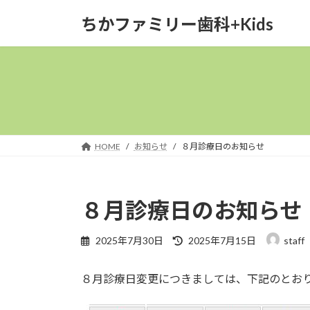
コ
ナ
ちかファミリー歯科+Kids
ン
ビ
テ
ゲ
ン
ー
ツ
シ
へ
ョ
ス
ン
キ
に
ッ
移
HOME
お知らせ
８月診療日のお知らせ
プ
動
８月診療日のお知らせ
最
2025年7月30日
2025年7月15日
staff
終
更
８月診療日変更につきましては、下記のとお
新
日
時