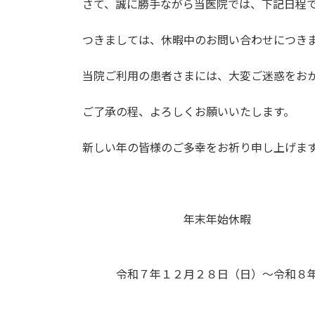
さて、誠に勝手ながら当医院では、下記日程
:
つきましては、休暇中のお問い合わせにつき
当院ご利用の患者さまには、大変ご迷惑をお
ご了承の程、よろしくお願いいたします。
新しい年の皆様のご多幸をお祈り申し上げま
敬
年末年始休暇
令和７年１２月２８日（日）〜令和８年