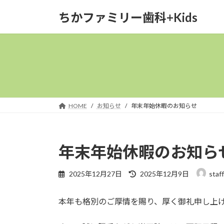
コ
ナ
ちかファミリー歯科+Kids
ン
ビ
テ
ゲ
ン
ー
ツ
シ
へ
ョ
ス
ン
キ
に
ッ
移
HOME
お知らせ
年末年始休暇のお知らせ
プ
動
年末年始休暇のお知ら
最
2025年12月27日
2025年12月9日
staff
終
更
本年も格別のご厚情を賜り、厚く御礼申し上
新
日
時