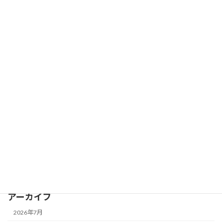
１月診療日のお知らせ
お知らせ
2026年1月4日
カテゴリー
news
お知らせ
大阪城魅力発見
歯の役立ち情報発信
アーカイブ
2026年7月