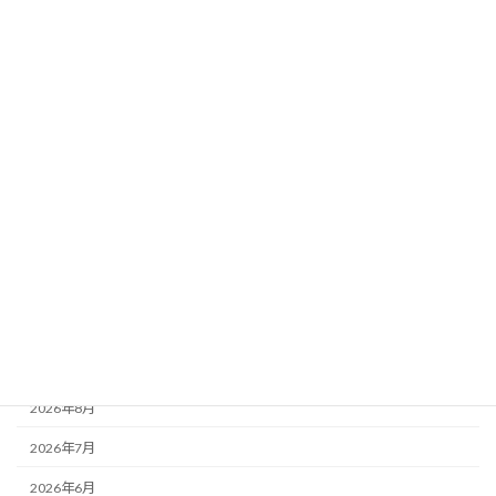
２月診療日のお知らせ
お知らせ
2026年1月31日
カテゴリー
news
お知らせ
大阪城魅力発見
歯の役立ち情報発信
アーカイブ
2026年8月
2026年7月
2026年6月